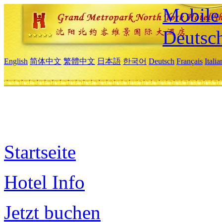
Mobile 
Deutsc
English
简体中文
繁體中文
日本語
한국어
Deutsch
Français
Itali
Startseite
Hotel Info
Jetzt buchen